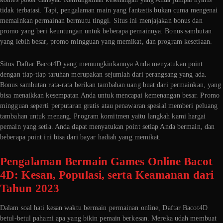
tidak terbatasi. Tapi, pengalaman main yang fantastis bukan cuma mengenai
memainkan permainan bermutu tinggi. Situs ini menjajakan bonus dan
promo yang beri keuntungan untuk beberapa pemainnya. Bonus sambutan
yang lebih besar, promo mingguan yang memikat, dan program kesetiaan.
Situs Daftar Bacot4D yang memungkinkannya Anda menyatukan point
dengan tiap-tiap taruhan merupakan sejumlah dari perangsang yang ada.
Bonus sambutan rata-rata berikan tambahan uang buat dari permainkan, yang
bisa menaikkan kesempatan Anda untuk mencapai kemenangan besar. Promo
mingguan seperti perputaran gratis atau penawaran spesial memberi peluang
tambahan untuk menang. Program komitmen yaitu langkah kami hargai
pemain yang setia. Anda dapat menyatukan point setiap Anda bermain, dan
beberapa point ini bisa dari bayar hadiah yang memikat.
Pengalaman Bermain Games Online Bacot
4D: Kesan, Populasi, serta Keamanan dari
Tahun 2023
Dalam soal hati kesan waktu bermain permainan online, Daftar Bacot4D
betul-betul pahami apa yang bikin pemain berkesan. Mereka udah membuat