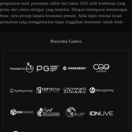
pengalaman main permainan online dari tahun 2023 ialah kombinasi yang
prima dari antara selingan yang memikat. Dengan kesempatan kemenangan
besar, serta prinsip kepada keamanan pemain. Anda dapat merasai kesan
permainan yang menggentarkan tanpa tinggalkan keamanan rumah Anda.
Penyedia Games