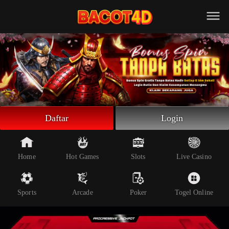
Beranda
Slot Online
Live Casino
Sportsbook
Arcade
Togel Online
Daftar
Login
Poker
Whatsapp
Home
Hot Games
Slots
Live Casino
Telegram
Sports
Arcade
Poker
Togel Online
Livechat