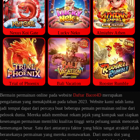
Nexus Koi Gate
Lucky Neko
Almighty Athena Empire
Trial of Phoenix
Bali Vacation
Rooster Rumble
Bermain permainan online pada website
Daftar Bacot4D
merupakan
pengalaman yang menakjubkan pada tahun 2023. Website kami udah lama
jadi tempat dapat dari percaya buat beberapa pemain permainan online dari
pelosok dunia. Mereka udah membuat rekam jejak yang kompak saat siapkan
kesenangan permainan memiliki kualitas tinggi serta peluang untuk mencetak
kemenangan besar. Satu dari antaranya faktor yang bikin sangat atraktif ialah
beranekanya permainan yang mereka menawarkan. Dari mesin slot yang