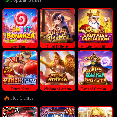
Sweet Bonanza
Oishi Delights
Royale Expedition
Punch King
Wisdom of Athena
Gates of Gatotkaca Super Scatter
Hot Games