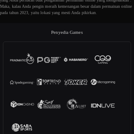
yang Anda perlukan buat pengalaman permainan online yang mengesankan .
Maka, kalau Anda pengin meraih kemenangan besar dalam permainan online
pada tahun 2023, yaitu lokasi yang mesti Anda pikirkan.
Penyedia Games