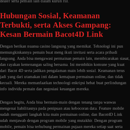
dealer serta pemain lain dalam kurun riil.
Hubungan Sosial, Keamanan
Terbukti, serta Akses Gampang:
Kesan Bermain Bacot4D Link
Dengan berikan nuansa casino langsung yang memikat. Tehnologi ini pun
memungkinkannya pemain buat meng ikuti invitasi serta acara pribadi
langsung. Anda bisa mengawasi permainan pemain lain, membicarakan siasat,
dan rayakan kemenangan saling bersama. Ini membikin komune yang kuat
dari Bacot 4D serta jadikan pengalaman main lebih sosial. Keamanan terus
jadi yang dari utamakan inti dalam kemajuan permainan online, dan tidak
kecuali. Mereka memanfaatkan technologi enkripsi hebat buat perlindungan
info individu pemain dan negosiasi keuangan mereka.
Dengan begitu, Anda bisa bermain-main dengan tenang tanpa waswas
mengenai liabilitasnya pada penipuan atau kebocoran data. Feature mobile
sudah mengganti langkah kita main permainan online, dan Bacot4D Link
udah menjawab dengan program mobile yang mutakhir. Dengan program
mobile, pemain bisa terhubung permainan pujaan mereka setiap saat serta