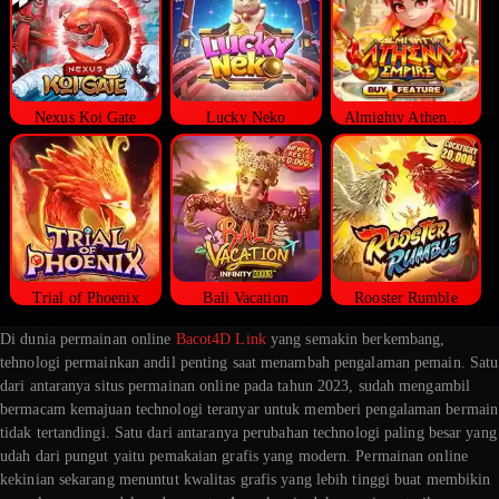
Nexus Koi Gate
Lucky Neko
Almighty Athena Empire
Trial of Phoenix
Bali Vacation
Rooster Rumble
Di dunia permainan online
Bacot4D Link
yang semakin berkembang,
tehnologi permainkan andil penting saat menambah pengalaman pemain. Satu
dari antaranya situs permainan online pada tahun 2023, sudah mengambil
bermacam kemajuan technologi teranyar untuk memberi pengalaman bermain
tidak tertandingi. Satu dari antaranya perubahan technologi paling besar yang
udah dari pungut yaitu pemakaian grafis yang modern. Permainan online
kekinian sekarang menuntut kwalitas grafis yang lebih tinggi buat membikin