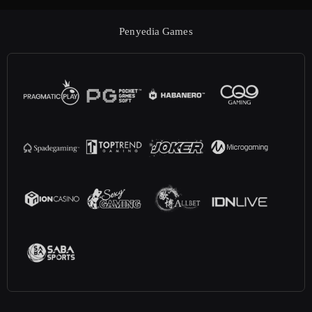
Penyedia Games