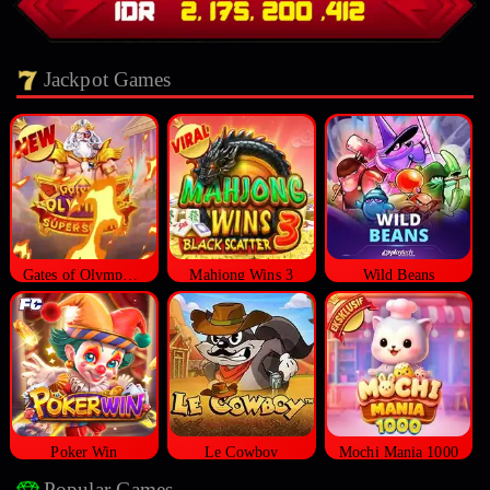
Jackpot Games
Gates of Olympus Super Scatter
Mahjong Wins 3
Wild Beans
Poker Win
Le Cowboy
Mochi Mania 1000
Popular Games