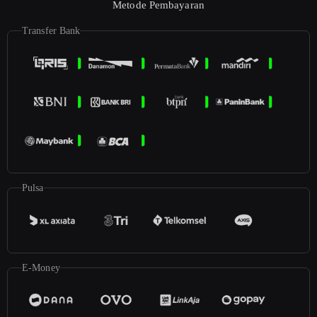
Metode Pembayaran
Transfer Bank
Pulsa
E-Money