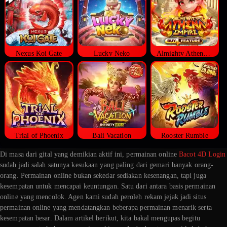
Nexus Koi Gate
Lucky Neko
Almighty Athena Empire
Trial of Phoenix
Bali Vacation
Rooster Rumble
Di masa dari gital yang demikian aktif ini, permainan online
Bacot 4D Login
sudah jadi salah satunya kesukaan yang paling dari gemari banyak orang-
orang. Permainan online bukan sekedar sediakan kesenangan, tapi juga
kesempatan untuk mencapai keuntungan. Satu dari antara basis permainan
online yang mencolok. Agen kami sudah peroleh rekam jejak jadi situs
permainan online yang mendatangkan beberapa permainan menarik serta
kesempatan besar. Dalam artikel berikut, kita bakal mengupas begitu