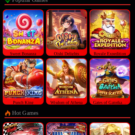
Sweet Bonanza
Oishi Delights
Royale Expedition
Punch King
Wisdom of Athena
Gates of Gatotkaca Super Scatter
Hot Games