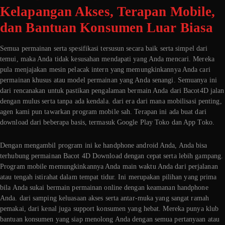
Kelapangan Akses, Terapan Mobile,
dan Bantuan Konsumen Luar Biasa
Semua permainan serta spesifikasi tersusun secara baik serta simpel dari
temui, maka Anda tidak kesusahan mendapati yang Anda mencari. Mereka
pula menjajakan mesin pelacak intern yang memungkinkannya Anda cari
permainan khusus atau model permainan yang Anda senangi. Semuanya ini
dari rencanakan untuk pastikan pengalaman bermain Anda dari Bacot4D jalan
dengan mulus serta tanpa ada kendala. dari era dari mana mobilisasi penting,
agen kami pun tawarkan program mobile sah. Terapan ini ada buat dari
download dari beberapa basis, termasuk Google Play Toko dan App Toko.
Dengan mengambil program ini ke handphone android Anda, Anda bisa
terhubung permainan Bacot 4D Download dengan cepat serta lebih gampang.
Program mobile memungkinkannya Anda main waktu Anda dari perjalanan
atau tengah istirahat dalam tempat tidur. Ini merupakan pilihan yang prima
bila Anda sukai bermain permainan online dengan keamanan handphone
Anda. dari samping keluasaan akses serta antar-muka yang sangat ramah
pemakai, dari kenal juga support konsumen yang hebat. Mereka punya klub
bantuan konsumen yang siap menolong Anda dengan semua pertanyaan atau