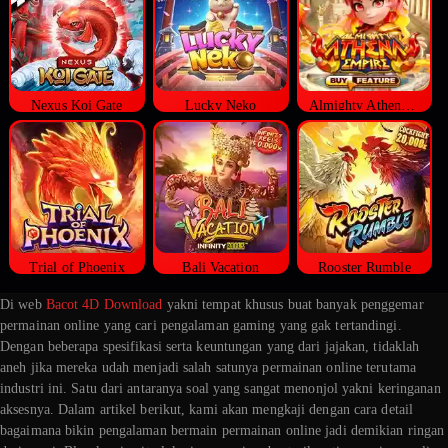
Nexus Koi Gate
Lucky Neko
Almighty Athena Empire
Trial of Phoenix
Bali Vacation
Rooster Rumble
Di web
Bacot 4D Download
yakni tempat khusus buat banyak penggemar
permainan online yang cari pengalaman gaming yang gak tertandingi.
Dengan beberapa spesifikasi serta keuntungan yang dari jajakan, tidaklah
aneh jika mereka udah menjadi salah satunya permainan online terutama
industri ini. Satu dari antaranya soal yang sangat menonjol yakni keringanan
aksesnya. Dalam artikel berikut, kami akan mengkaji dengan cara detail
bagaimana bikin pengalaman bermain permainan online jadi demikian ringan