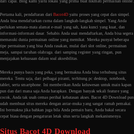
dari capai. Blog kami yaitu lokasi yang prima buat nikmati permainan online.
Pertama kali, pendaftaran dari
Bacot4D
yaitu proses yang cepat dan simpel.
Anda bisa mendaftarkan cuma dalam langkah-langkah simpel. Yang Anda
perlukan semata-mata alamat e-mail yang sah, kata kunci yang kuat, dan
informasi-informasi dasar. Sehabis Anda usai mendaftarkan, Anda bisa segera
memasuki dunia permainan online yang memikat. Mereka punyai beberapa
tipe permainan yang bisa Anda rasakan, mulai dari slot online, permainan
meja, sampai taruhan olahraga. dari samping register yang ringan, pun
menjajakan keluasaan dalam soal aksesbilitas.
Mereka punya basis yang peka, yang bermakna Anda bisa terhubung situs
mereka. Tentu saja, dari pelbagai piranti, terhitung pc desktop, notebook,
tablet, serta smartphone. Ini memberikan Anda keluwesan untuk main kapan
pun dan dari mana saja Anda harapkan. Dengan banyak sekali feature yang
cocok, Anda tak usah cemas perihal kebatasan akses. Bacot 4D Download pun
udah membuat situs mereka dengan antar-muka yang sangat ramah pemakai.
Ini bermakna jika bahkan juga bila Anda pemain baru, Anda bakal secara
cepat biasa dengan pengaturan letak situs serta langkah mekanismenya.
Situs Bacot 4D Download