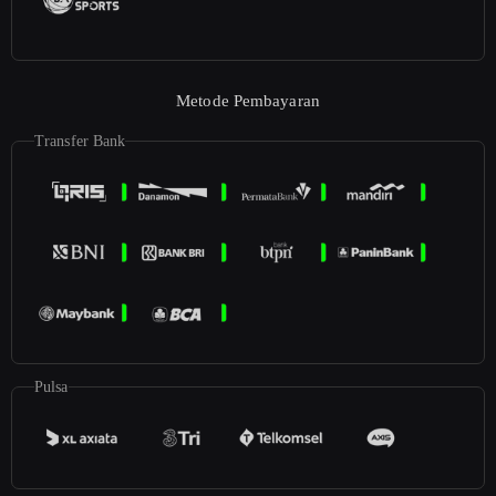
Metode Pembayaran
Transfer Bank
Pulsa