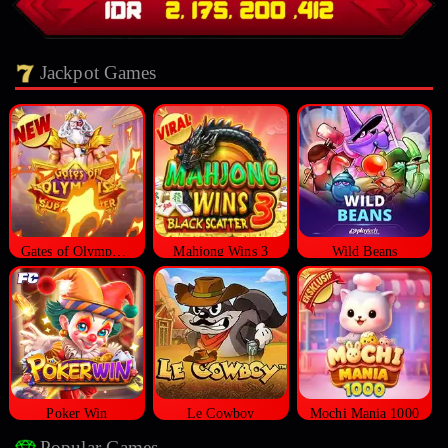
Jackpot Games
Gates of Olympus Super Scatter
Mahjong Wins 3
Wild Beans
Poker Win
Le Cowboy
Mochi Mania 1000
Popular Games