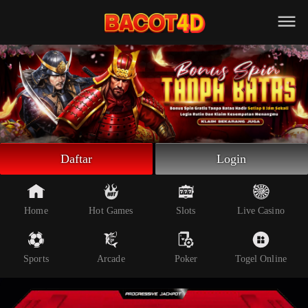
Beranda
Slot Online
Live Casino
Sportsbook
Arcade
Togel Online
Daftar
Login
Poker
Whatsapp
Home
Hot Games
Slots
Live Casino
Telegram
Sports
Arcade
Poker
Togel Online
Livechat