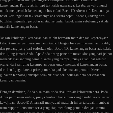
yang jernih akan mempertingkat kesempatan Anda untuk mencapai
kemenangan. Paling akhir, tapi tak kalah utamanya, kesabaran yaitu kunci
untuk memperoleh kemenangan besar dari Bacot4D Alternatif. Kemenangan
besar kemungkinan tak selamanya ada secara cepat. Kadang-kadang dari
butuhkan sejumlah perputaran atau sejumlah babak main sebelumnya Anda
meraih kemenangan besar.
Jangan kehilangan kesabaran dan selalu bermain-main dengan kepercayaan
kalau kemenangan besar menanti Anda. Dengan beragam permainan, taktik,
dan peluang yang dari sodorkan oleh Bacot 4D, kemenangan besar ada selalu
dari ujung jemari Anda. Apa Anda orang pencinta mesin slot yang cari jekpot
menarik atau seorang pemain kartu yang trampil, punya suatu hal seluruh
orang. dari samping kesempatan besar untuk mencapai kemenangan besar,
dari kenal juga karena prinsip mereka pada keamanan pemain. Mereka
gunakan tehnologi enkripsi terakhir buat perlindungan data personal dan
keuangan pemain.
Dengan demikian, Anda bisa main tiada risau terkait kebocoran data. Pada
dunia permainan online, punya bantuan konsumen yang handal yakni sesuatu
kewajiban. Bacot4D Alternatif menyadari masalah ini serta sudah membuat
team support konsumen setia yang siap menolong pemain dengan semua